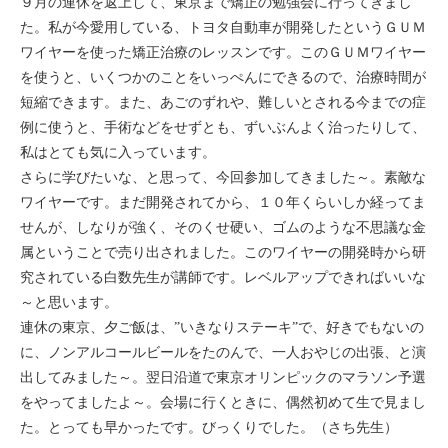
９月の連休を返上して、東京まで矯正の勉強会に行ってきまし
た。私が今愛用している、トヨタ自動車が開発したというＧＵＭ
ワイヤーを使った矯正治療のレッスンです。このＧＵＭワイヤー
を使うと、いくつかのことをいっぺんにできるので、治療時間が
短縮できます。また、あごのずれや、難しいとされる今までの症
例に使うと、手術などをせずとも、ずいぶんよく治ったりして、
私はとても気に入っています。
さらに学びたいな、と思って、今回参加してきました～。素敵な
ワイヤーです。まだ開発されてから、１０年くらいしか経ってま
せんが、しなりが強く、そのくせ硬い、ゴムのような不思議な金
属ということで売り出されました。このワイヤーの開発時から研
究されている白数先生が講師です。レベルアップできればいいな
～と思います。
連休の東京、夕ご飯は、”いきなりステーキ”で、好きでもないの
に、ノンアルコールビールをたのんで、一人おやじの出張、と演
出してみました～。翌日沿道で東京オリンピックのマラソン予選
をやってましたよ～。会場に行くときに、偶然初めて生で見まし
た。とっても早かったです。びっくりでした。（さち先生）