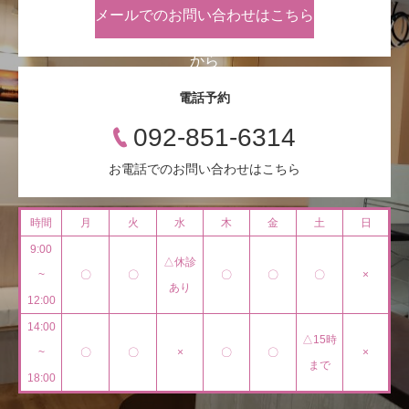
メールでのお問い合わせはこちら
から
電話予約
092-851-6314
お電話でのお問い合わせはこちら
時間
月
火
水
木
金
土
日
9:00
△休診
~
〇
〇
〇
〇
〇
×
あり
12:00
14:00
△15時
~
〇
〇
×
〇
〇
×
まで
18:00