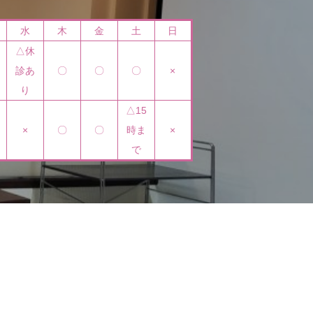
水
木
金
土
日
△休
診あ
〇
〇
〇
×
り
△15
×
〇
〇
時ま
×
で