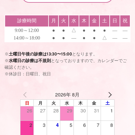
診療時間
月
火
水
木
金
土
日
祝
9:00～12:00
●
●
△
●
●
●
―
―
14:00～18:00
●
●
―
●
●
△
―
―
※
土曜日午後の診療は13:30〜15:00
となります。
※
水曜日の診療は不規則
となっておりますので、カレンダーでご
確認ください。
※休診日：日曜日、祝日 
2026年 8月
日
月
火
水
木
金
土
26
27
28
29
30
31
1
2
3
4
5
6
7
8