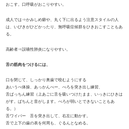
おこす。口呼吸がおこりやすい。
成人では⇒かみしめ癖や、丸く下に出るよう注意スタイルの人
は、いびきがひどかったり、無呼吸症候群をひきおこすこともあ
る。
高齢者⇒誤嚥性肺炎になりやすい。
舌の筋肉をつけるには、
口を閉じて、しっかり奥歯で咬むようにする
あいうべ体操、あっかんべー、べろを突き出し練習、
舌ぱっちん練習（上あごに舌を吸いつけたまま、いっきにひきは
がす。ぱちんと音がします。べろが弱いとできないこともあ
る。）
舌ワイパー 舌を突き出して、右左に動かす。
舌で上下の歯の表を何周も、ぐるんとなめる。