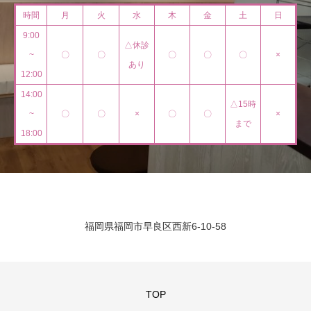
時間
月
火
水
木
金
土
日
9:00
△休診
~
〇
〇
〇
〇
〇
×
あり
12:00
14:00
△15時
~
〇
〇
×
〇
〇
×
まで
18:00
福岡県福岡市早良区西新6-10-58
TOP